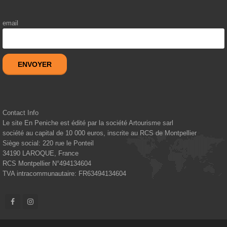
email
ENVOYER
Contact Info
Le site En Peniche est édité par la société Artourisme sarl
société au capital de 10 000 euros, inscrite au RCS de Montpellier
Siège social: 220 rue le Ponteil
34190
LAROQUE, France
RCS Montpellier N°494134604
TVA intracommunautaire: FR63494134604