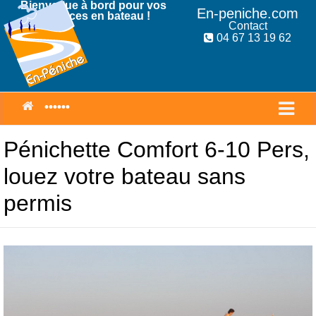
Bienvenue à bord pour vos
En-peniche.com
Vacances en bateau !
Contact
04 67 13 19 62
Pénichette Comfort 6-10 Pers,
louez votre bateau sans
permis