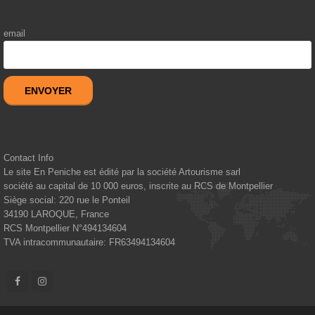
email
ENVOYER
Contact Info
Le site En Peniche est édité par la société Artourisme sarl
société au capital de 10 000 euros, inscrite au RCS de Montpellier
Siège social: 220 rue le Ponteil
34190
LAROQUE, France
RCS Montpellier N°494134604
TVA intracommunautaire: FR63494134604