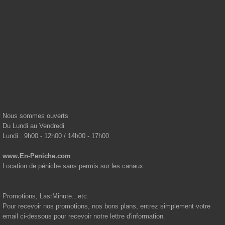
Centrale de réservation fluviale...
Notre Centrale de réservation
www.En-peniche.com
basée en
France vous propose des vacances fluviales en Pénichette,
Vedette fluviale ou River boat avec les plus grands loueurs de
bateaux sans permis réunis
Nous sommes ouverts
Du Lundi au Vendredi
Lundi : 9h00 - 12h00 / 14h00 - 17h00
www.En-Peniche.com
Location de péniche sans permis sur les canaux
Promotions, LastMinute...etc.
Pour recevoir nos promotions, nos bons plans, entrez simplement votre
email ci-dessous pour recevoir notre lettre d'information.