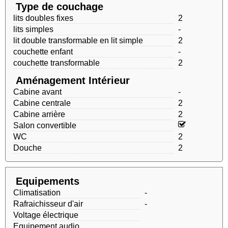
Type de couchage
lits doubles fixes
2
lits simples
-
lit double transformable en lit simple
2
couchette enfant
-
couchette transformable
2
Aménagement Intérieur
Cabine avant
-
Cabine centrale
2
Cabine arrière
2
Salon convertible
WC
2
Douche
2
Equipements
Climatisation
-
Rafraichisseur d'air
-
Voltage électrique
Equipement audio