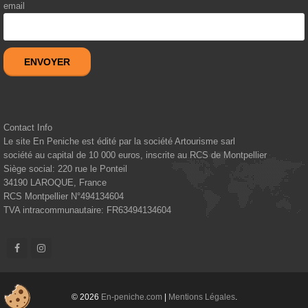
email
ENVOYER
Contact Info
Le site En Peniche est édité par la société Artourisme sarl
société au capital de 10 000 euros, inscrite au RCS de Montpellier
Siège social: 220 rue le Ponteil
34190
LAROQUE, France
RCS Montpellier N°494134604
TVA intracommunautaire: FR63494134604
© 2026
En-peniche.com
|
Mentions Légales
.