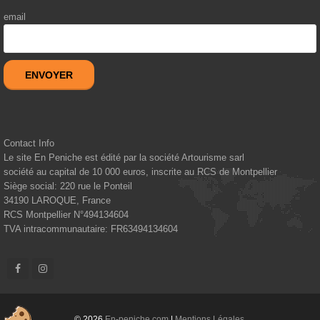
email
ENVOYER
Contact Info
Le site En Peniche est édité par la société Artourisme sarl
société au capital de 10 000 euros, inscrite au RCS de Montpellier
Siège social: 220 rue le Ponteil
34190
LAROQUE, France
RCS Montpellier N°494134604
TVA intracommunautaire: FR63494134604
© 2026
En-peniche.com
|
Mentions Légales
.